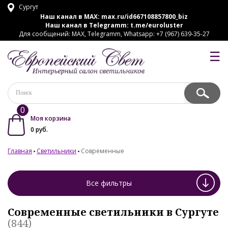
Сургут
Наш канал в MAX:
max.ru/id667108857800_biz
Наш канал в Telegramm:
t.me/euroluster
Для сообщений: MAX, Telegramm, Whatsapp: +7 (967) 639-35-27
☰
0
Моя корзина
0
руб.
Главная
Светильники
Современные
Все фильтры
Современные светильники в Сургуте
(844)