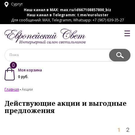
Сургут
Наш канал в MAX:
max.ru/id667108857800_biz
Наш канал в Telegramm:
t.me/euroluster
Для сообщений: MAX, Telegramm, Whatsapp: +7 (967) 639-35-27
☰
0
Моя корзина
0
руб.
Главная
Акции
Действующие акции и выгодные
предложения
1
2