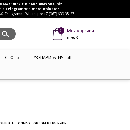
в MAX:
max.ru/id667108857800_biz
л в Telegramm:
t.me/euroluster
, Telegramm, Whatsapp: +7 (967) 639-35-27
0
Моя корзина
0
руб.
СПОТЫ
ФОНАРИ УЛИЧНЫЕ
зывать только товары в наличии