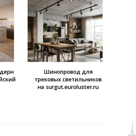
одерн
Шинопровод для
йский
трековых светильников
на surgut.euroluster.ru