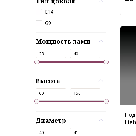
Тип цоколя
E14
G9
Мощность ламп
-
Высота
-
Под
Диаметр
Ligh
-