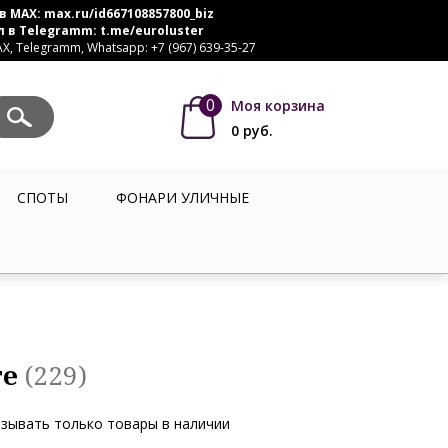
в MAX:
max.ru/id667108857800_biz
л в Telegramm:
t.me/euroluster
, Telegramm, Whatsapp: +7 (967) 639-35-27
0
Моя корзина
0
руб.
СПОТЫ
ФОНАРИ УЛИЧНЫЕ
те
(229)
зывать только товары в наличии