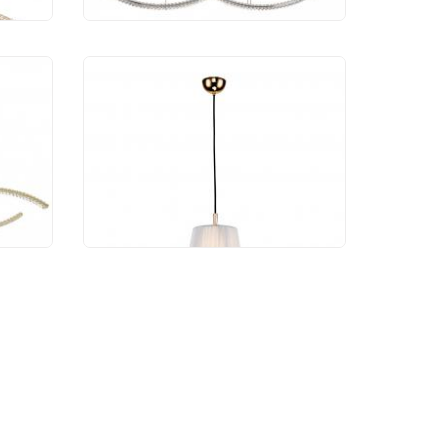
ик
Подвесной светильник
d
Favourite Sade 2690-1P
2 250 руб.