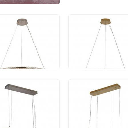
весной светильник
Подвесной светильн
port 8241/800 chrome
Newport 8241/800 gol
NEW
 187 руб.
65 216 руб.
весной светильник
Подвесной светильн
port 8242/110 chrome
Newport 8242/110 gol
 013 руб.
67 213 руб.