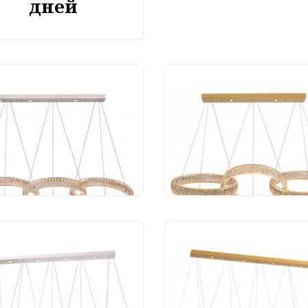
дней
весной светильник
Подвесной светильн
port 8243/S chrome
Newport 8243/S gold
0 502 руб.
127 719 руб.
весной светильник
Подвесной светильн
port 8245/S chrome
Newport 8245/S gold