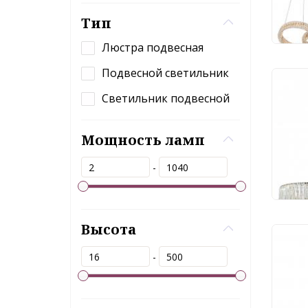
13
Тип
Люстра подвесная
Подвесной светильник
Под
Светильник подвесной
New
Мощность ламп
68
-
Высота
Под
-
Ode