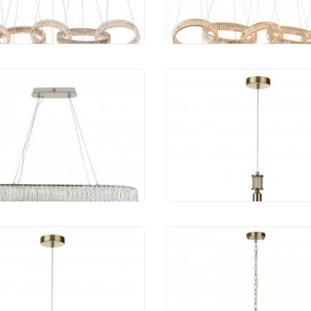
0 625 руб.
154 200 руб.
весной светильник
Подвесной светильн
port 8240/90 oval
Odeon Light Saga 508
 421 руб.
5 707 руб.
весной светильник
Подвесной светильн
on Light Saga 5088/1A
Odeon Light Saga 508