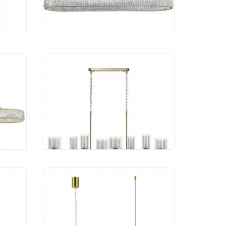
133 421 руб.
ик
Подвесной светильник
l
Odeon Light Saga 5088/8A
49 149 руб.
ик
Подвесной светильник
ome
Newport 8243/90 gold
NEW