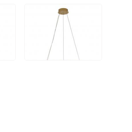
ик
Подвесной светильник
rome
Newport 8241/600 gold
NEW
48 757 руб.