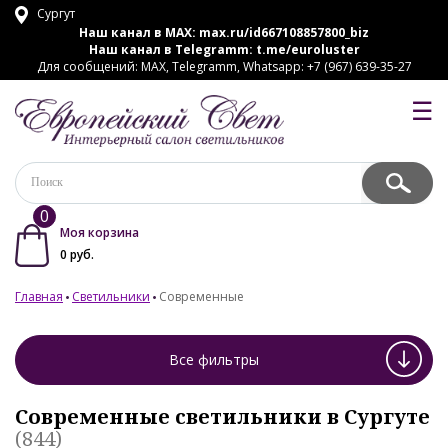
Сургут
Наш канал в MAX:
max.ru/id667108857800_biz
Наш канал в Telegramm:
t.me/euroluster
Для сообщений: MAX, Telegramm, Whatsapp: +7 (967) 639-35-27
☰
0
Моя корзина
0
руб.
Главная
Светильники
Современные
Все фильтры
Современные светильники в Сургуте
(844)