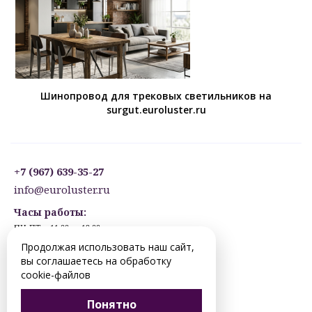
Шинопровод для трековых светильников на
surgut.euroluster.ru
+7 (967) 639-35-27
info@euroluster.ru
Часы работы:
ПН-ПТ: с 11:00 до 19:00
СБ: с 12:30 до 17:30
Продолжая использовать наш сайт,
ВС: ВЫХОДНОЙ
вы соглашаетесь на обработку
Предварительная запись.
cookie-файлов
© 2012-2026 surgut.euroluster.ru. Все права защищены.
Понятно