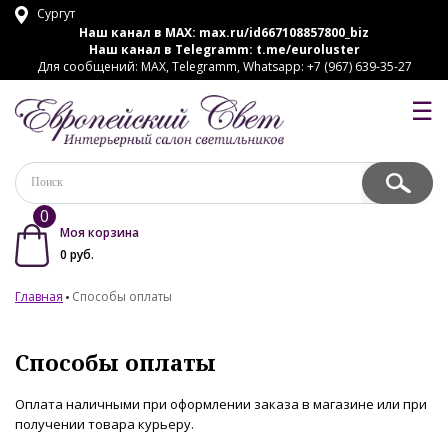
Сургут
Наш канал в MAX:
max.ru/id667108857800_biz
Наш канал в Telegramm:
t.me/euroluster
Для сообщений: MAX, Telegramm, Whatsapp: +7 (967) 639-35-27
☰
0
Моя корзина
0
руб.
Главная
Способы оплаты
Способы оплаты
Оплата наличными при оформлении заказа в магазине или при
получении товара курьеру.