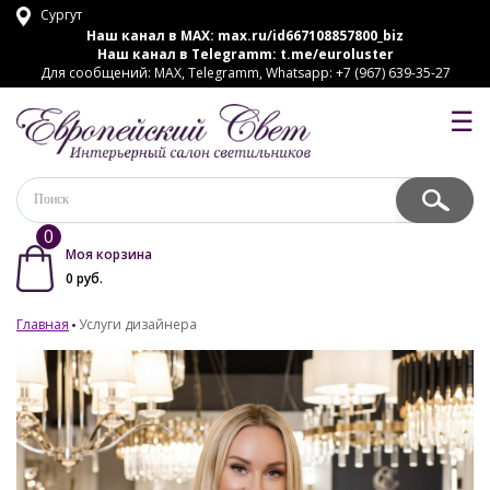
Сургут
Наш канал в MAX:
max.ru/id667108857800_biz
Наш канал в Telegramm:
t.me/euroluster
Для сообщений: MAX, Telegramm, Whatsapp: +7 (967) 639-35-27
☰
0
Моя корзина
0
руб.
Главная
Услуги дизайнера