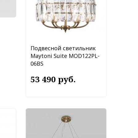
Подвесной светильник
Maytoni Suite MOD122PL-
06BS
53 490 руб.
ой
Подвесной светильник
54-
Bogate"s Galicia 354/8