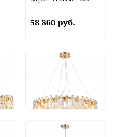
58 860 руб.
ой
Светильник подвесной
1-18P
Favourite Infinity 4721-20P
68 670 руб.
ой
Подвесной светильник