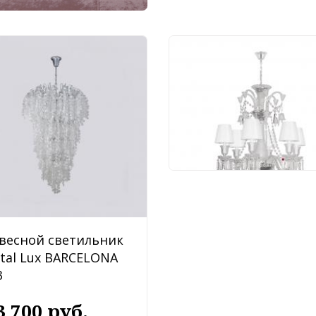
Подвесной светильн
Loft IT Zenith 10210/6
White
46 036 руб.
весной светильник
stal Lux BARCELONA
3
3 700 руб.