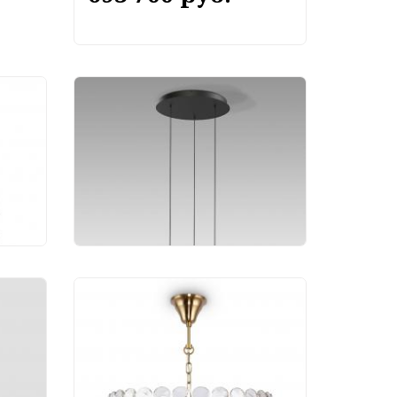
ик
Подвесной светильник
Eurosvet Layla 50257/3
LED черный
8 770 руб.
ик
1