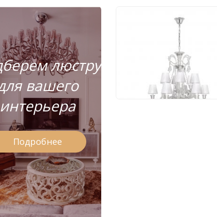
Подвесной светильн
Loft IT Zenith 10210/1
White
берем люстру
81 209 руб.
для вашего
интерьера
Подробнее