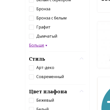
Бронза
Бронза с белым
Графит
Под
Loft
Дымчатый
Blac
Больше
61
Стиль
Арт-деко
Современный
Цвет плафона
Бежевый
Белый