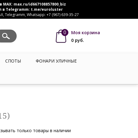
в MAX:
max.ru/id667108857800_biz
л в Telegramm:
t.me/euroluster
, Telegramm, Whatsapp: +7 (967) 639-35-27
0
Моя корзина
0
руб.
СПОТЫ
ФОНАРИ УЛИЧНЫЕ
15)
зывать только товары в наличии