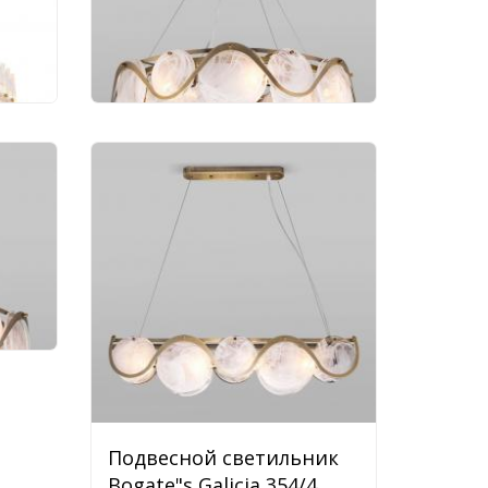
113 724 руб.
ик
Подвесной светильник
Bogate"s Galicia 354/4