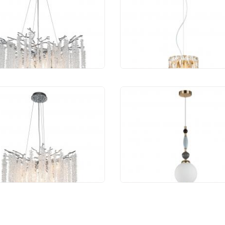
fort Eiva 2167/09/10P
Favourite Infinity 472
 753 руб.
10 350 руб.
весной светильник
Подвесной светильн
fort Eiva 2167/09/08P
Odeon Light Palle 540
 223 руб.
13 428 руб.