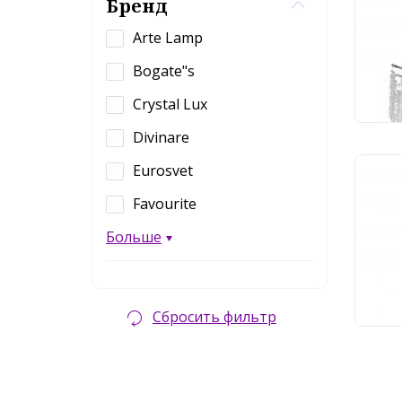
Stil
Бренд
Arte Lamp
55
Bogate"s
Crystal Lux
Divinare
Eurosvet
Под
Favourite
Stil
Больше
36
Сбросить фильтр