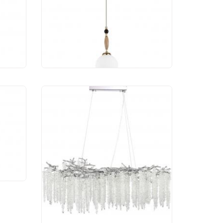
1-4P
Odeon Light Palle 5405/1
10 707 руб.
ик
5/1A