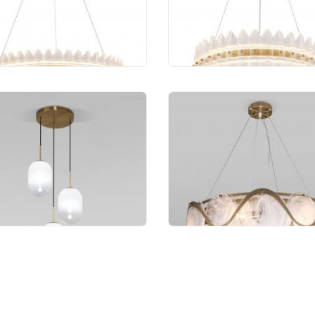
 120 руб.
50 130 руб.
весной светильник
Подвесной светильн
svet Loona 60161/3
Bogate"s Galicia 354/6
 600 руб.
94 176 руб.