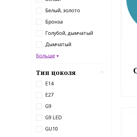
Белый, золото
Бронза
Голубой, дымчатый
Дымчатый
Больше
Тип цоколя
E14
E27
G9
Све
G9 LED
Favo
GU10
7P