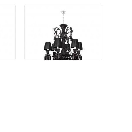
ик
Подвесной светильник
2
Loft IT Zenith 10210/6
Black
50 141 руб.