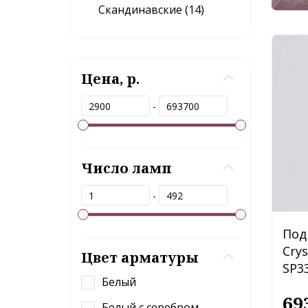
Скандинавские (14)
Цена, р.
-
Число ламп
-
Под
Cry
Цвет арматуры
SP3
Белый
69
Белый с серебром