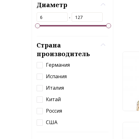
Диаметр
-
Страна
производитель
Све
Германия
Favo
Испания
Италия
48
Китай
Россия
США
Под