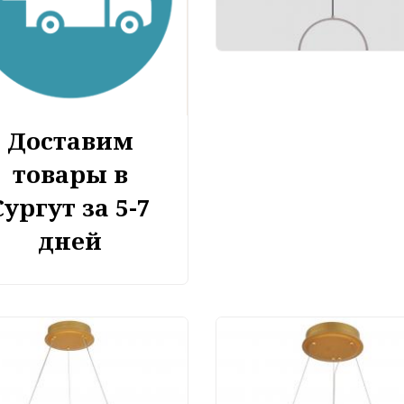
Доставим
товары в
Сургут за 5-7
дней
тильник подвесной
Светильник подвесн
urite Mirabella 4754-
Favourite Mirabella 47
5P