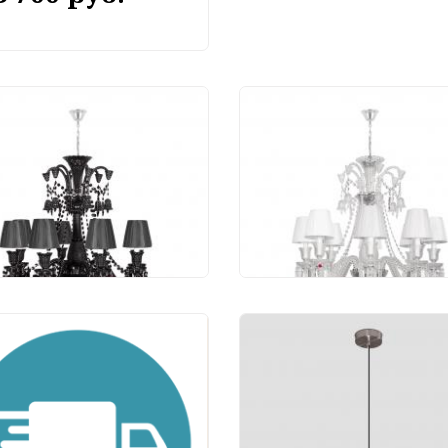
весной светильник
Подвесной светильн
 IT Zenith 10210/8
Loft IT Zenith 10210/8
k
White
 480 руб.
58 293 руб.
Подвесной светильн
Eurosvet Layla 50257/
LED никель
4 190 руб.