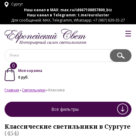
Сургут
Наш канал в MAX:
max.ru/id667108857800_biz
Наш канал в Telegramm:
t.me/euroluster
Для сообщений: MAX, Telegramm, Whatsapp: +7 (967) 639-35-27
☰
0
Моя корзина
0
руб.
Главная
Светильники
Классика
Все фильтры
Классические светильники в Сургуте
(454)