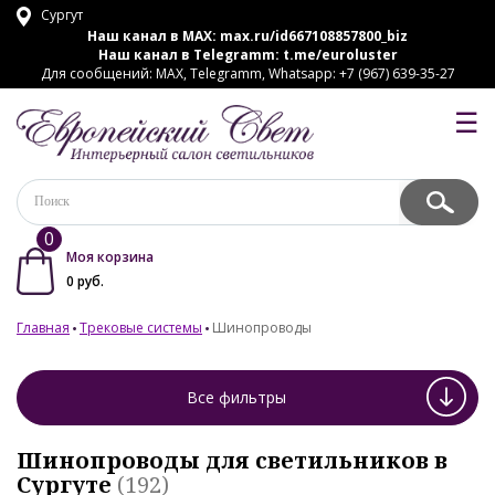
Сургут
Наш канал в MAX:
max.ru/id667108857800_biz
Наш канал в Telegramm:
t.me/euroluster
Для сообщений: MAX, Telegramm, Whatsapp: +7 (967) 639-35-27
☰
0
Моя корзина
0
руб.
Главная
Трековые системы
Шинопроводы
Все фильтры
Шинопроводы для светильников в
Сургуте
(192)