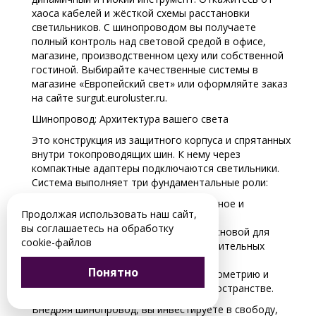
хаоса кабелей и жёсткой схемы расстановки
светильников. С шинопроводом вы получаете
полный контроль над световой средой в офисе,
магазине, производственном цеху или собственной
гостиной. Выбирайте качественные системы в
магазине «Европейский свет» или оформляйте заказ
на сайте surgut.euroluster.ru.
Шинопровод: Архитектура вашего света
Это конструкция из защитного корпуса и спрятанных
внутри токопроводящих шин. К нему через
компактные адаптеры подключаются светильники.
Система выполняет три фундаментальные роли:
Питание: Обеспечивает безопасное и
Продолжая использовать наш сайт,
надежное электроснабжение.
вы соглашаетесь на обработку
Несущая конструкция: Служит основой для
cookie-файлов
крепления и перемещения осветительных
приборов.
Понятно
Структурный элемент: Задает геометрию и
ритм световой композиции в пространстве.
Внедряя шинопровод, вы инвестируете в свободу,