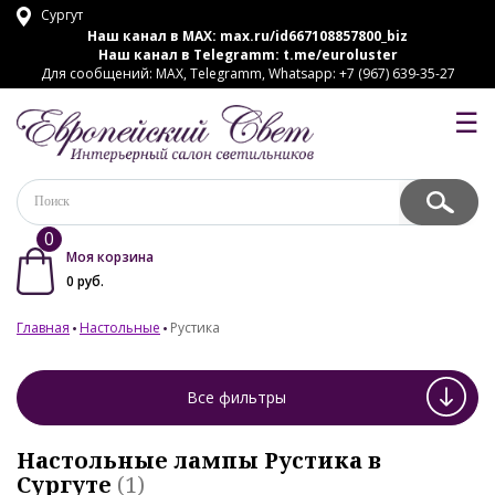
Сургут
Наш канал в MAX:
max.ru/id667108857800_biz
Наш канал в Telegramm:
t.me/euroluster
Для сообщений: MAX, Telegramm, Whatsapp: +7 (967) 639-35-27
☰
0
Моя корзина
0
руб.
Главная
Настольные
Рустика
Все фильтры
Настольные лампы Рустика в
Сургуте
(1)