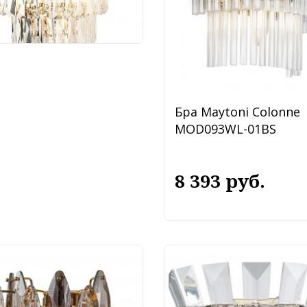
 047 руб.
Бра Maytoni Colonne
MOD093WL-01BS
8 393 руб.
Favourite Glans 4303-
Бра Arte Lamp Florize
A1072AP-2AB