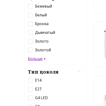
Бежевый
Белый
Бронза
Бра 
Дымчатый
6003
Золото
Золотой
12
Больше
Тип цоколя
E14
Бра
E27
507
G4 LED