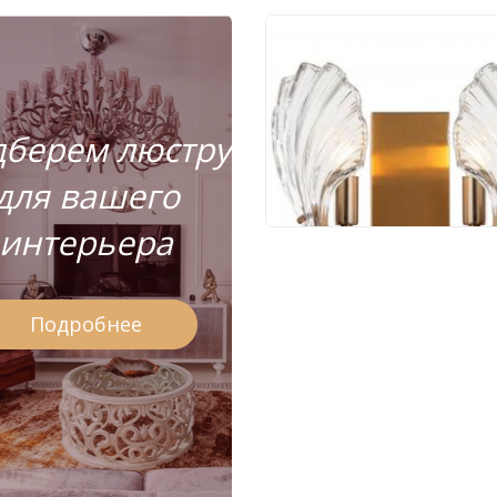
Бра Stilfort Muschel
2153/05/02W
берем люстру
8 900 руб.
для вашего
интерьера
Подробнее