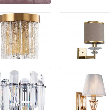
Stilfort Frostyle
Бра Favourite Rocca 2
5/05/02W
1W
881 руб.
5 130 руб.
Divinare Bellatrix
Бра Favourite Sade 26
/02 AP-2
1W
 090 руб.
3 150 руб.