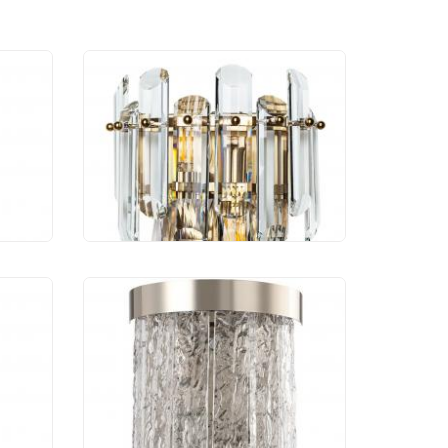
689-
Бра Divinare Bellatrix
3510/17 AP-2
16 990 руб.
90-
Бра Stilfort Frostyle
2155/11/02W
8 323 руб.