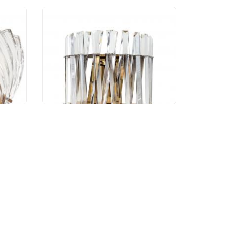
Бра Divinare Bivara
7567/18 AP-2
14 390 руб.