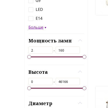
22
G9
LED
Е14
Больше
Мощность ламп
-
Высота
-
Бра 
2W
Диаметр