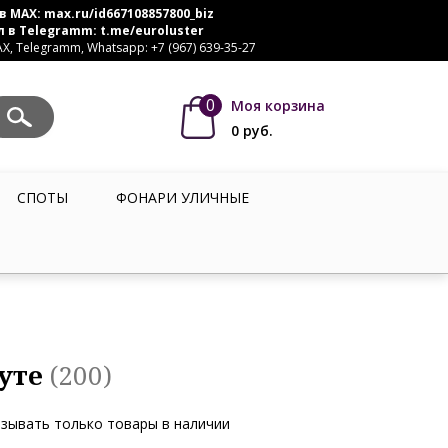
в MAX:
max.ru/id667108857800_biz
л в Telegramm:
t.me/euroluster
, Telegramm, Whatsapp: +7 (967) 639-35-27
0
Моя корзина
0
руб.
СПОТЫ
ФОНАРИ УЛИЧНЫЕ
гуте
(200)
зывать только товары в наличии