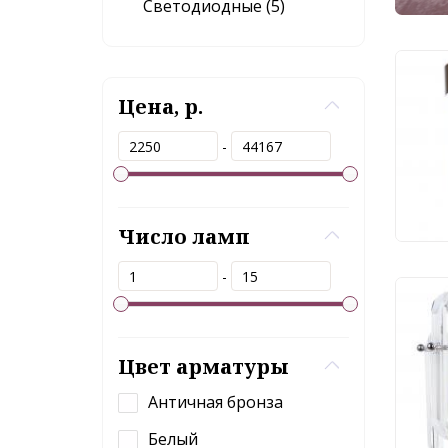
Светодиодные (5)
Бра 
Цена, р.
215
-
8 
Число ламп
-
Бра 
3510
Цвет арматуры
Античная бронза
16
Белый