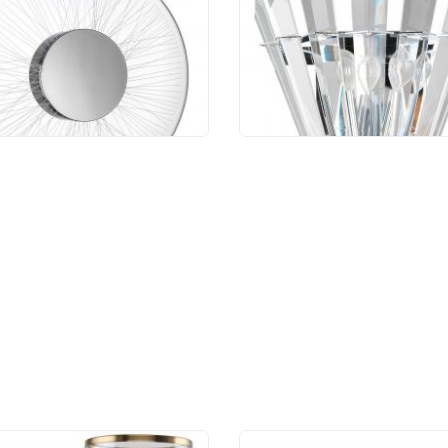
8/9WL
A1072AP-2CC
 511 руб.
2 800 руб.