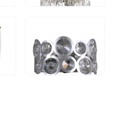
Бра Arte Lamp Sarah
A1062AP-2CC
4 020 руб.