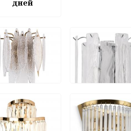
дней
Divinare Amelie
Бра Stilfort Glowice
/01 AP-1
2157/09/02W
 590 руб.
8 695 руб.
 Odeon Light Wayta
3/2W