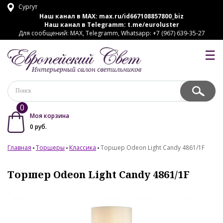
Сургут
Наш канал в MAX:
max.ru/id667108857800_biz
Наш канал в Telegramm:
t.me/euroluster
Для сообщений: MAX, Telegramm, Whatsapp: +7 (967) 639-35-27
☰
0
Моя корзина
0
руб.
Главная
Торшеры
Классика
Торшер Odeon Light Candy 4861/1F
Торшер Odeon Light Candy 4861/1F