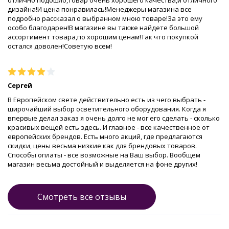
отлично подошло,товар очень хорошего качества,и отличного
дизайна!И цена понравилась!Менеджеры магазина все
подробно рассказал о выбранном мною товаре!За это ему
особо благодарен!В магазине вы также найдете большой
ассортимент товара,по хорошим ценам!Так что покупкой
остался доволен!Советую всем!
Сергей
В Европейском свете действительно есть из чего выбрать -
широчайший выбор осветительного оборудования. Когда я
впервые делал заказ я очень долго не мог его сделать - сколько
красивых вещей есть здесь. И главное - все качественное от
европейских брендов. Есть много акций, где предлагаются
скидки, цены весьма низкие как для брендовых товаров.
Способы оплаты - все возможные на Ваш выбор. Вообщем
магазин весьма достойный и выделяется на фоне других!
Смотреть все отзывы