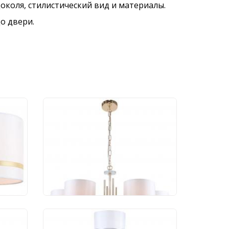
околя, стилистический вид и материалы.
о двери.
Люстра Stilfort Chart
1045/03/06P
20 692 руб.
Торшер Stilfort Chart