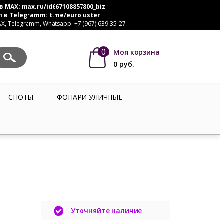
в MAX:
max.ru/id667108857800_biz
л в Telegramm:
t.me/euroluster
, Telegramm, Whatsapp: +7 (967) 639-35-27
0
Моя корзина
0
руб.
СПОТЫ
ФОНАРИ УЛИЧНЫЕ
Уточняйте наличие