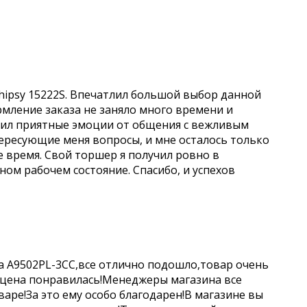
hipsy 15222S. Впечатлил большой выбор данной
рмление заказа не заняло много времени и
учил приятные эмоции от общения с вежливым
ересующие меня вопросы, и мне осталось только
е время. Свой торшер я получил ровно в
чном рабочем состояние. Спасибо, и успехов
a A9502PL-3CC,все отлично подошло,товар очень
 цена понравилась!Менеджеры магазина все
аре!За это ему особо благодарен!В магазине вы