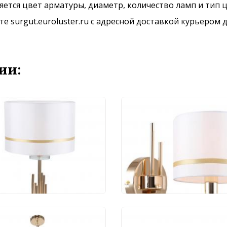
ется цвет арматуры, диаметр, количество ламп и тип ц
 surgut.euroluster.ru с адресной доставкой курьером д
ии:
тольный светильник
Бра Stilfort Chart
fort Chart 1045/03/01T
1045/03/01W
323 руб.
4 882 руб.
ра Stilfort Chart