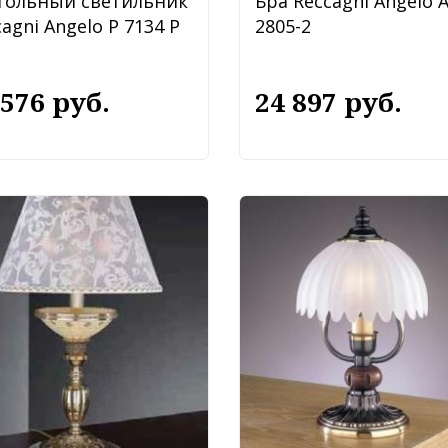
тольный светильник
Бра Reccagni Angelo 
agni Angelo P 7134 P
2805-2
 576 руб.
24 897 руб.