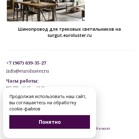
Шинопровод для трековых светильников на
surgut.euroluster.ru
+7 (967) 639-35-27
info@euroluster.ru
Часы работы:
ПН-ПТ: с 11:00 до 19:00
СБ: с 12:30 до 17:30
Продолжая использовать наш сайт,
ВС: ВЫХОДНОЙ
вы соглашаетесь на обработку
Предварительная запись.
cookie-файлов
© 2012-2026 surgut.euroluster.ru. Все права защищены.
Понятно
Цены, указанные на сайте, не являются публичной офертой и носят
рекомендательный характер (ст. 435 ГК РФ).