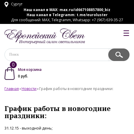
Сургут
Наш канал в MAX:
max.ru/id667108857800_biz
Наш канал в Telegramm:
t.me/euroluster
Для сообщений: MAX, Telegramm, Whatsapp: +7 (967) 639-35-27
☰
0
Моя корзина
0
руб.
Главная
Новости
График работы в новогодние праздники:
График работы в новогодние
праздники:
31.12.15 - выходной день;