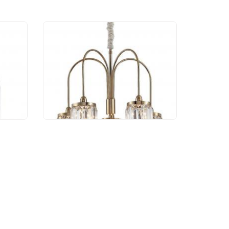
Подвесной светильник
Newport Renata 4505/C
gold
22 320 руб.