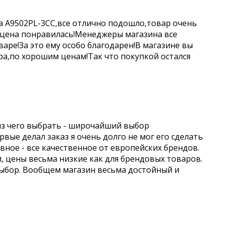
a A9502PL-3CC,все отлично подошло,товар очень
 цена понравилась!Менеджеры магазина все
аре!За это ему особо благодарен!В магазине вы
а,по хорошим ценам!Так что покупкой остался
из чего выбрать - широчайший выбор
вые делал заказ я очень долго не мог его сделать
авное - все качественное от европейских брендов.
и, цены весьма низкие как для брендовых товаров.
выбор. Вообщем магазин весьма достойный и