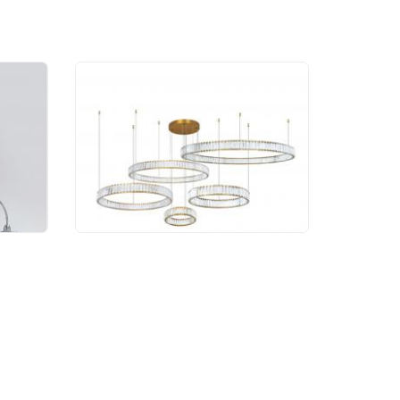
ик
Светильник подвесной
+3/C
Divinare Renata 1135/17
SP-195
192 990 руб.