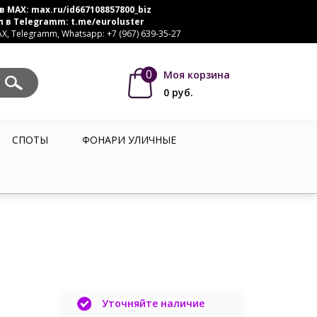
в MAX:
max.ru/id667108857800_biz
л в Telegramm:
t.me/euroluster
, Telegramm, Whatsapp: +7 (967) 639-35-27
0
Моя корзина
0
руб.
СПОТЫ
ФОНАРИ УЛИЧНЫЕ
Уточняйте наличие