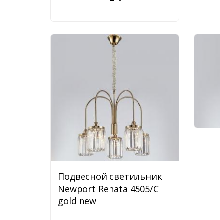
Под
New
chr
48
Подвесной светильник
Newport Renata 4505/C
gold new