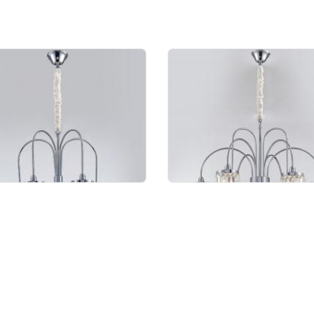
весной светильник
Подвесной светильн
port Renata 4505/C
Newport Renata 4506
ome
chrome
 718 руб.
82 399 руб.