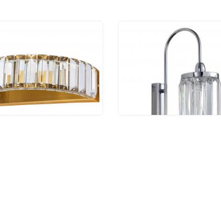
Divinare Renata
Бра Newport Renata
/17 AP-10
4501/A chrome
410 руб.
11 091 руб.