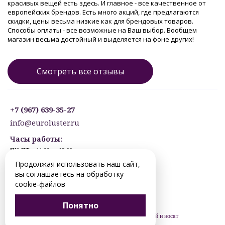
красивых вещей есть здесь. И главное - все качественное от
европейских брендов. Есть много акций, где предлагаются
скидки, цены весьма низкие как для брендовых товаров.
Способы оплаты - все возможные на Ваш выбор. Вообщем
магазин весьма достойный и выделяется на фоне других!
Смотреть все отзывы
+7 (967) 639-35-27
info@euroluster.ru
Часы работы:
ПН-ПТ: с 11:00 до 19:00
СБ: с 12:30 до 17:30
Продолжая использовать наш сайт,
ВС: ВЫХОДНОЙ
вы соглашаетесь на обработку
Предварительная запись.
cookie-файлов
© 2012-2026 surgut.euroluster.ru. Все права защищены.
Понятно
Цены, указанные на сайте, не являются публичной офертой и носят
рекомендательный характер (ст. 435 ГК РФ).