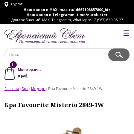
Сургут
Наш канал в MAX:
max.ru/id667108857800_biz
Наш канал в Telegramm:
t.me/euroluster
Для сообщений: MAX, Telegramm, Whatsapp: +7 (967) 639-35-27
☰
0
Моя корзина
0
руб.
Главная
Бра
Модерн
Бра Favourite Misterio 2849-1W
Бра Favourite Misterio 2849-1W