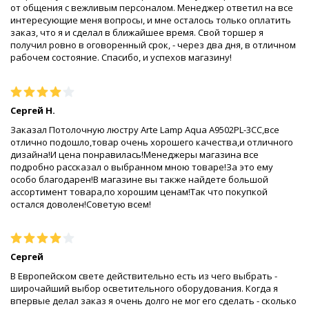
от общения с вежливым персоналом. Менеджер ответил на все
интересующие меня вопросы, и мне осталось только оплатить
заказ, что я и сделал в ближайшее время. Свой торшер я
получил ровно в оговоренный срок, - через два дня, в отличном
рабочем состояние. Спасибо, и успехов магазину!
Сергей Н.
Заказал Потолочную люстру Arte Lamp Aqua A9502PL-3CC,все
отлично подошло,товар очень хорошего качества,и отличного
дизайна!И цена понравилась!Менеджеры магазина все
подробно рассказал о выбранном мною товаре!За это ему
особо благодарен!В магазине вы также найдете большой
ассортимент товара,по хорошим ценам!Так что покупкой
остался доволен!Советую всем!
Сергей
В Европейском свете действительно есть из чего выбрать -
широчайший выбор осветительного оборудования. Когда я
впервые делал заказ я очень долго не мог его сделать - сколько