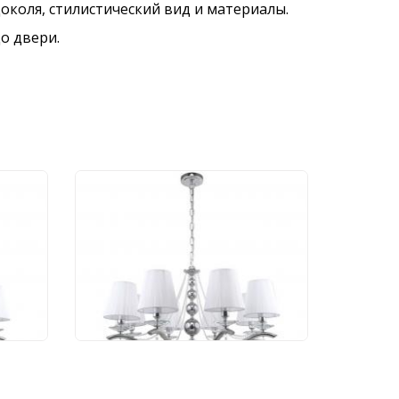
околя, стилистический вид и материалы.
о двери.
Люстра Stilfort Nifty
1042/09/08P
37 153 руб.