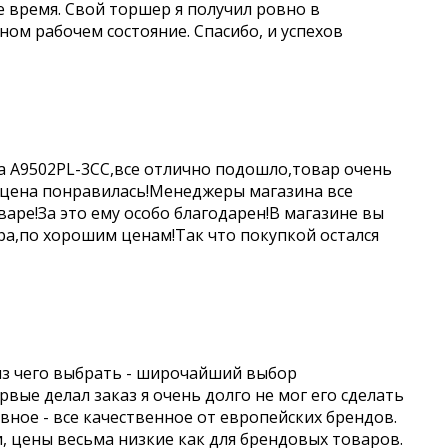
е время. Свой торшер я получил ровно в
чном рабочем состояние. Спасибо, и успехов
a A9502PL-3CC,все отлично подошло,товар очень
 цена понравилась!Менеджеры магазина все
аре!За это ему особо благодарен!В магазине вы
а,по хорошим ценам!Так что покупкой остался
из чего выбрать - широчайший выбор
вые делал заказ я очень долго не мог его сделать
авное - все качественное от европейских брендов.
и, цены весьма низкие как для брендовых товаров.