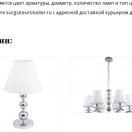
ется цвет арматуры, диаметр, количество ламп и тип ц
 surgut.euroluster.ru с адресной доставкой курьером д
ии:
Люстра Stilfort Nifty
1042/09/06P
30 178 руб.