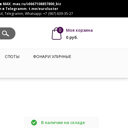
в MAX:
max.ru/id667108857800_biz
л в Telegramm:
t.me/euroluster
, Telegramm, Whatsapp: +7 (967) 639-35-27
0
Моя корзина
0
руб.
СПОТЫ
ФОНАРИ УЛИЧНЫЕ
В наличии на складе