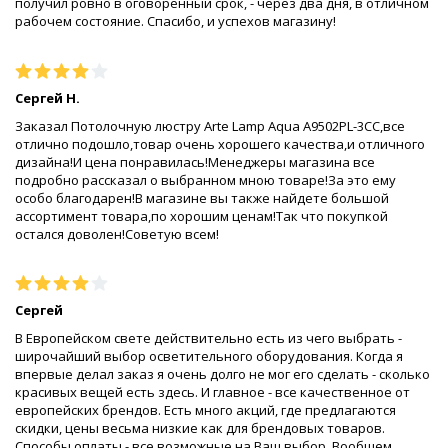
получил ровно в оговоренный срок, - через два дня, в отличном
рабочем состояние. Спасибо, и успехов магазину!
Сергей Н.
Заказал Потолочную люстру Arte Lamp Aqua A9502PL-3CC,все
отлично подошло,товар очень хорошего качества,и отличного
дизайна!И цена понравилась!Менеджеры магазина все
подробно рассказал о выбранном мною товаре!За это ему
особо благодарен!В магазине вы также найдете большой
ассортимент товара,по хорошим ценам!Так что покупкой
остался доволен!Советую всем!
Сергей
В Европейском свете действительно есть из чего выбрать -
широчайший выбор осветительного оборудования. Когда я
впервые делал заказ я очень долго не мог его сделать - сколько
красивых вещей есть здесь. И главное - все качественное от
европейских брендов. Есть много акций, где предлагаются
скидки, цены весьма низкие как для брендовых товаров.
Способы оплаты - все возможные на Ваш выбор. Вообщем