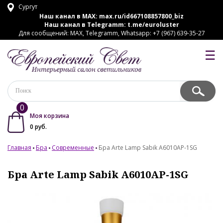
Сургут
Наш канал в MAX:
max.ru/id667108857800_biz
Наш канал в Telegramm:
t.me/euroluster
Для сообщений: MAX, Telegramm, Whatsapp: +7 (967) 639-35-27
☰
0
Моя корзина
0
руб.
Главная
Бра
Современные
Бра Arte Lamp Sabik A6010AP-1SG
Бра Arte Lamp Sabik A6010AP-1SG