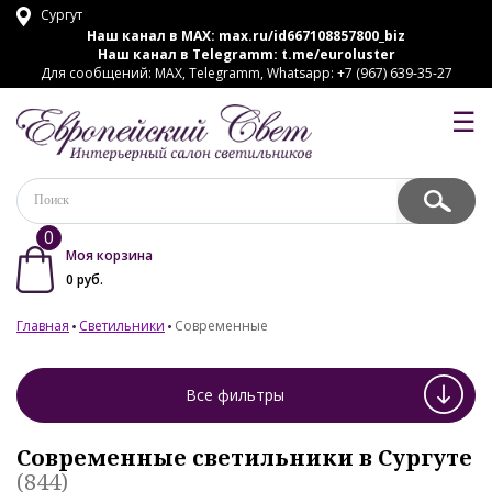
Сургут
Наш канал в MAX:
max.ru/id667108857800_biz
Наш канал в Telegramm:
t.me/euroluster
Для сообщений: MAX, Telegramm, Whatsapp: +7 (967) 639-35-27
☰
0
Моя корзина
0
руб.
Главная
Светильники
Современные
Все фильтры
Современные светильники в Сургуте
(844)